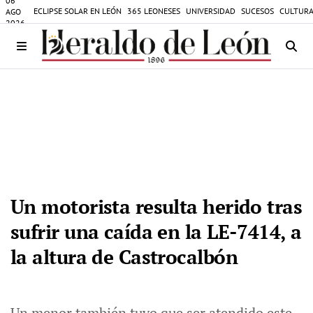
06
ECLIPSE SOLAR EN LEÓN
365 LEONESES
UNIVERSIDAD
SUCESOS
CULTURA
AGO
2026
Un motorista resulta herido tras
sufrir una caída en la LE-7414, a
la altura de Castrocalbón
Un menor también tuvo que ser atendido este