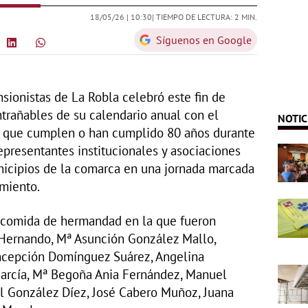
18/05/26 |
10:30
| TIEMPO DE LECTURA: 2 MIN.
Síguenos en Google
sionistas de La Robla celebró este fin de
trañables de su calendario anual con el
NOTIC
s que cumplen o han cumplido 80 años durante
representantes institucionales y asociaciones
nicipios de la comarca en una jornada marcada
imiento.
na comida de hermandad en la que fueron
Hernando, Mª Asunción González Mallo,
cepción Domínguez Suárez, Angelina
García, Mª Begoña Ania Fernández, Manuel
el González Díez, José Cabero Muñoz, Juana