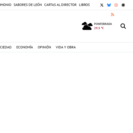
X
BLUESKY
INSTAGR
GOOG
IMONIO
SABORES DE LEÓN
CARTAS AL DIRECTOR
LIBROS
RSS
PONFERRADA
29.3 °C
CIEDAD
ECONOMÍA
OPINIÓN
VIDA Y OBRA