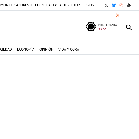
X
BLUESKY
INSTAGR
GOOG
IMONIO
SABORES DE LEÓN
CARTAS AL DIRECTOR
LIBROS
RSS
PONFERRADA
29 °C
CIEDAD
ECONOMÍA
OPINIÓN
VIDA Y OBRA