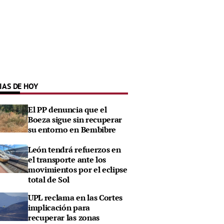
IAS DE HOY
El PP denuncia que el
Boeza sigue sin recuperar
su entorno en Bembibre
León tendrá refuerzos en
el transporte ante los
movimientos por el eclipse
total de Sol
UPL reclama en las Cortes
implicación para
recuperar las zonas