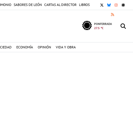
X
BLUESKY
INSTAGR
GOOG
IMONIO
SABORES DE LEÓN
CARTAS AL DIRECTOR
LIBROS
RSS
PONFERRADA
27.5 °C
CIEDAD
ECONOMÍA
OPINIÓN
VIDA Y OBRA