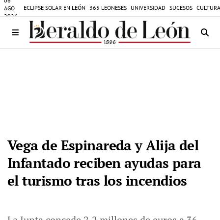
06
ECLIPSE SOLAR EN LEÓN
365 LEONESES
UNIVERSIDAD
SUCESOS
CULTURA
AGO
2026
Vega de Espinareda y Alija del
Infantado reciben ayudas para
el turismo tras los incendios
La Junta concede 2,2 millones de euros a 36