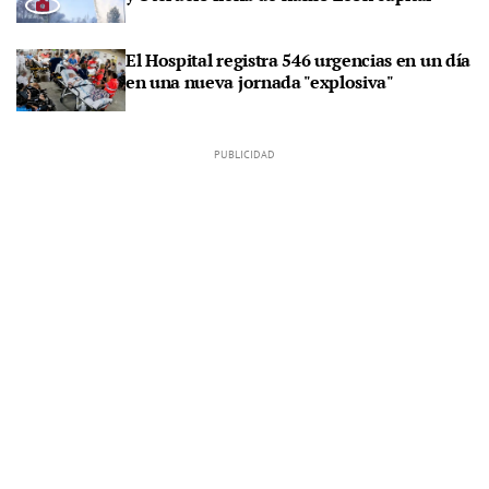
El Hospital registra 546 urgencias en un día
en una nueva jornada "explosiva"