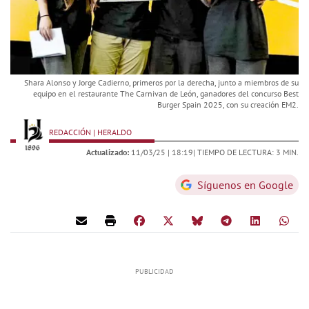
Shara Alonso y Jorge Cadierno, primeros por la derecha, junto a miembros de su
equipo en el restaurante The Carnivan de León, ganadores del concurso Best
Burger Spain 2025, con su creación EM2.
REDACCIÓN | HERALDO
Actualizado:
11/03/25 |
18:19
| TIEMPO DE LECTURA: 3 MIN.
Síguenos en Google