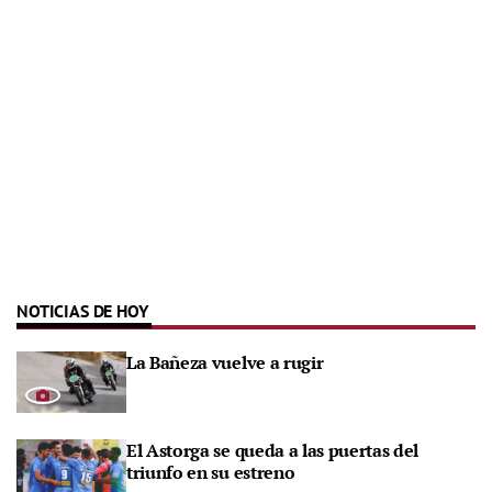
NOTICIAS DE HOY
La Bañeza vuelve a rugir
El Astorga se queda a las puertas del
triunfo en su estreno