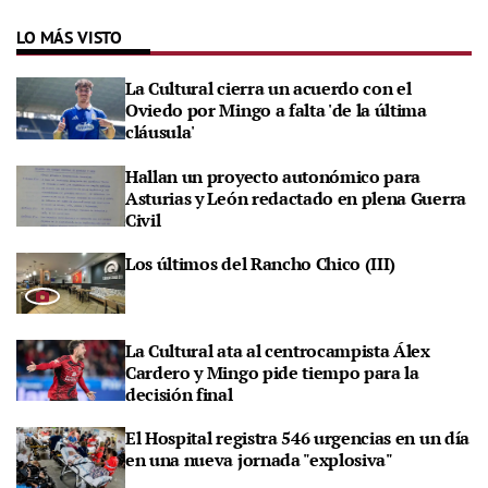
LO MÁS VISTO
La Cultural cierra un acuerdo con el
Oviedo por Mingo a falta 'de la última
cláusula'
Hallan un proyecto autonómico para
Asturias y León redactado en plena Guerra
Civil
Los últimos del Rancho Chico (III)
La Cultural ata al centrocampista Álex
Cardero y Mingo pide tiempo para la
decisión final
El Hospital registra 546 urgencias en un día
en una nueva jornada "explosiva"