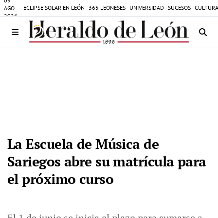
09
ECLIPSE SOLAR EN LEÓN
365 LEONESES
UNIVERSIDAD
SUCESOS
CULTURA
AGO
2026
La Escuela de Música de
Sariegos abre su matrícula para
el próximo curso
El 1 de junio se inicia el plazo para sumarse a