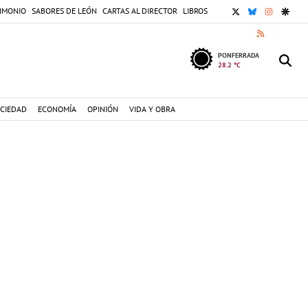
X
BLUESKY
INSTAGR
GOOG
IMONIO
SABORES DE LEÓN
CARTAS AL DIRECTOR
LIBROS
RSS
PONFERRADA
28.2 °C
CIEDAD
ECONOMÍA
OPINIÓN
VIDA Y OBRA