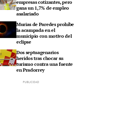
empresas cotizantes, pero
gana un 1,7% de empleo
asalariado
Murias de Paredes prohíbe
la acampada en el
municipio con motivo del
eclipse
Dos septuagenarios
heridos tras chocar su
turismo contra una fuente
en Pradorrey