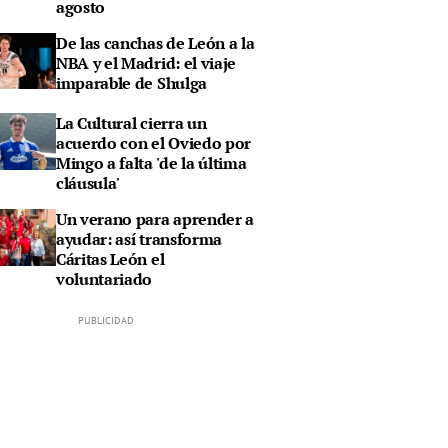
agosto
De las canchas de León a la
NBA y el Madrid: el viaje
imparable de Shulga
La Cultural cierra un
acuerdo con el Oviedo por
Mingo a falta 'de la última
cláusula'
Un verano para aprender a
ayudar: así transforma
Cáritas León el
voluntariado