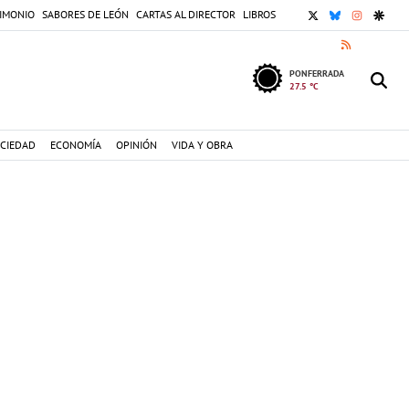
X
BLUESKY
INSTAGR
GOOG
IMONIO
SABORES DE LEÓN
CARTAS AL DIRECTOR
LIBROS
RSS
PONFERRADA
27.5 °C
CIEDAD
ECONOMÍA
OPINIÓN
VIDA Y OBRA