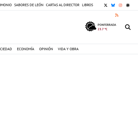
X
BLUESKY
INSTAGR
GOOG
IMONIO
SABORES DE LEÓN
CARTAS AL DIRECTOR
LIBROS
RSS
PONFERRADA
23.7 °C
CIEDAD
ECONOMÍA
OPINIÓN
VIDA Y OBRA