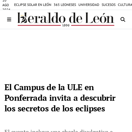
10
ECLIPSE SOLAR EN LEÓN
365 LEONESES
UNIVERSIDAD
SUCESOS
CULTURA
AGO
2026
El Campus de la ULE en
Ponferrada invita a descubrir
los secretos de los eclipses
El evento incluye una charla divulgativa a