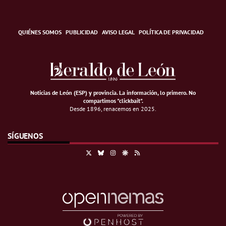
QUIÉNES SOMOS
PUBLICIDAD
AVISO LEGAL
POLÍTICA DE PRIVACIDAD
Noticias de León (ESP) y provincia. La información, lo primero
.
No
compartimos "clickbait".
Desde 1896, renacemos en 2025.
SÍGUENOS
X
Bluesky
Instagram
Google Discover
RSS