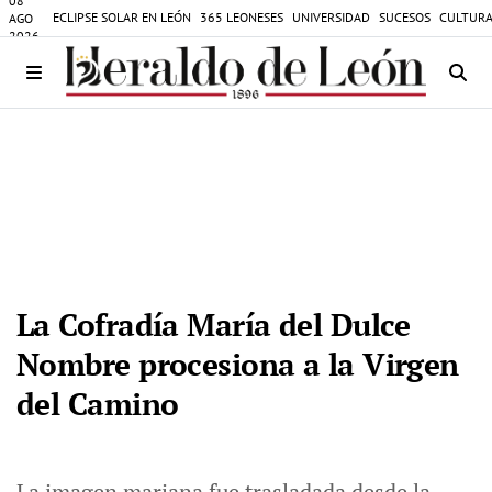
08
ECLIPSE SOLAR EN LEÓN
365 LEONESES
UNIVERSIDAD
SUCESOS
CULTURA
AGO
2026
La Cofradía María del Dulce
Nombre procesiona a la Virgen
del Camino
La imagen mariana fue trasladada desde la