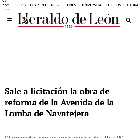
06
ECLIPSE SOLAR EN LEÓN
365 LEONESES
UNIVERSIDAD
SUCESOS
CULTURA
AGO
2026
Sale a licitación la obra de
reforma de la Avenida de la
Lomba de Navatejera
El proyecto, con un presupuesto de 195.000