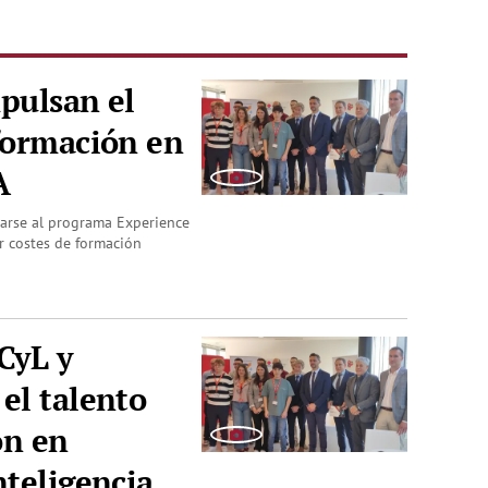
pulsan el
formación en
A
marse al programa Experience
r costes de formación
ECyL y
el talento
ón en
nteligencia