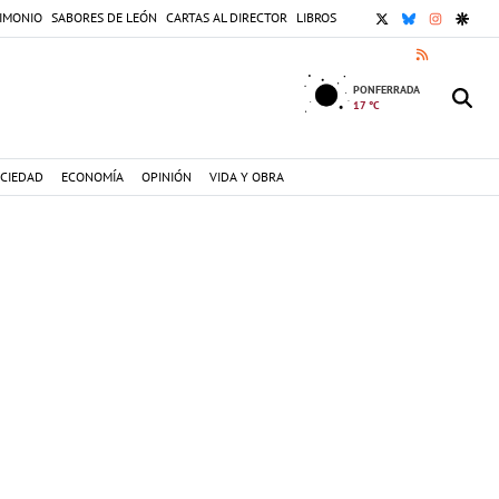
X
BLUESKY
INSTAGR
GOOG
IMONIO
SABORES DE LEÓN
CARTAS AL DIRECTOR
LIBROS
RSS
PONFERRADA
17 °C
CIEDAD
ECONOMÍA
OPINIÓN
VIDA Y OBRA