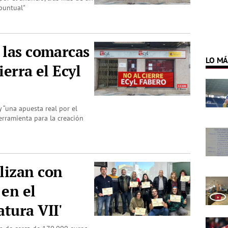
 puntual"
 las comarcas
LO MÁ
ierra el Ecyl
 “una apuesta real por el
erramienta para la creación
lizan con
 en el
tura VII'