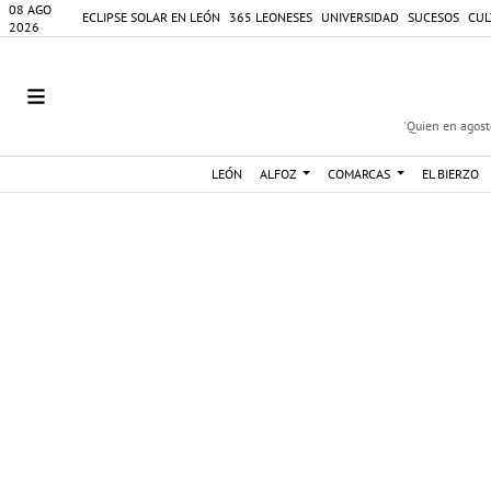
08 AGO
ECLIPSE SOLAR EN LEÓN
365 LEONESES
UNIVERSIDAD
SUCESOS
CUL
2026
'Quien en agosto
LEÓN
ALFOZ
COMARCAS
EL BIERZO