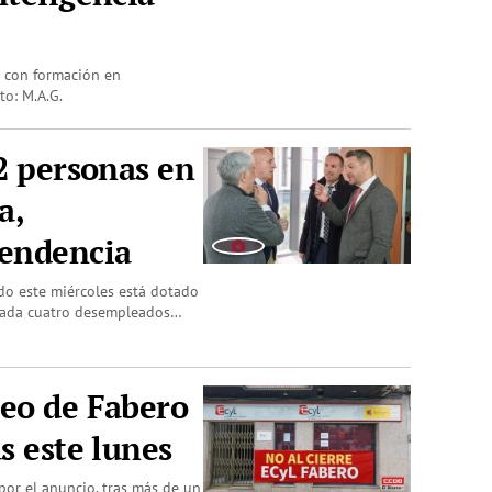
n con formación en
to: M.A.G.
72 personas en
a,
pendencia
do este miércoles está dotado
 cada cuatro desempleados…
leo de Fabero
s este lunes
 por el anuncio, tras más de un