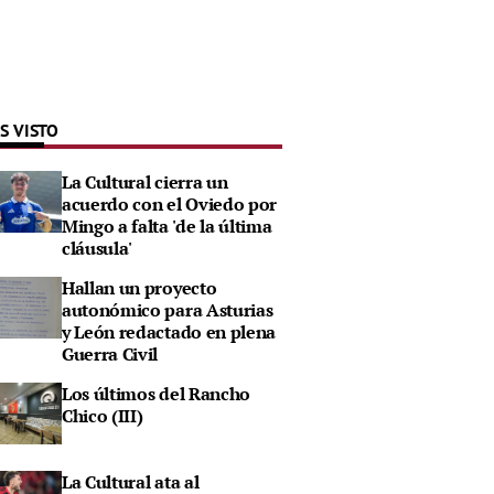
S VISTO
La Cultural cierra un
acuerdo con el Oviedo por
Mingo a falta 'de la última
cláusula'
Hallan un proyecto
autonómico para Asturias
y León redactado en plena
Guerra Civil
Los últimos del Rancho
Chico (III)
La Cultural ata al