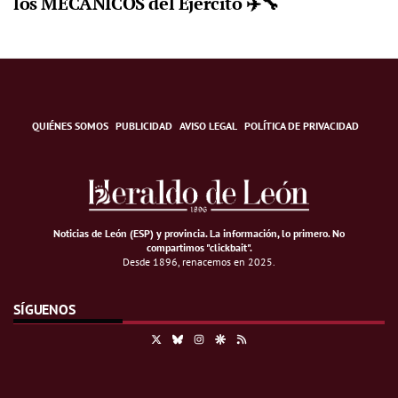
los MECÁNICOS del Ejército ✈️🔧
QUIÉNES SOMOS
PUBLICIDAD
AVISO LEGAL
POLÍTICA DE PRIVACIDAD
Noticias de León (ESP) y provincia. La información, lo primero
.
No
compartimos "clickbait".
Desde 1896, renacemos en 2025.
SÍGUENOS
X
Bluesky
Instagram
Google Discover
RSS