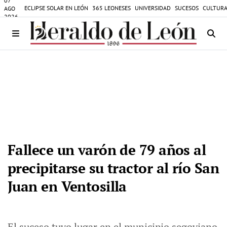
07
ECLIPSE SOLAR EN LEÓN
365 LEONESES
UNIVERSIDAD
SUCESOS
CULTURA
AGO
2026
Fallece un varón de 79 años al
precipitarse su tractor al río San
Juan en Ventosilla
El suceso tuvo lugar en el municipio segoviano