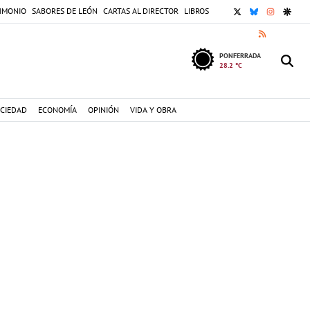
X
BLUESKY
INSTAGR
GOOG
IMONIO
SABORES DE LEÓN
CARTAS AL DIRECTOR
LIBROS
RSS
PONFERRADA
28.2 °C
CIEDAD
ECONOMÍA
OPINIÓN
VIDA Y OBRA