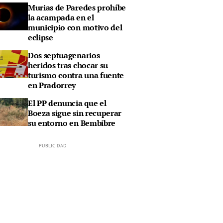
Murias de Paredes prohíbe
la acampada en el
municipio con motivo del
eclipse
Dos septuagenarios
heridos tras chocar su
turismo contra una fuente
en Pradorrey
El PP denuncia que el
Boeza sigue sin recuperar
su entorno en Bembibre