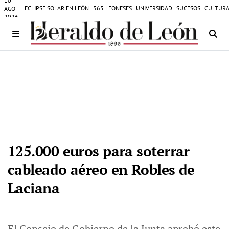
10
ECLIPSE SOLAR EN LEÓN
365 LEONESES
UNIVERSIDAD
SUCESOS
CULTURA
AGO
2026
125.000 euros para soterrar
cableado aéreo en Robles de
Laciana
El Consejo de Gobierno de la Junta aprobó este