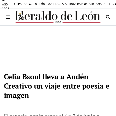
07
ECLIPSE SOLAR EN LEÓN
365 LEONESES
UNIVERSIDAD
SUCESOS
CULTURA
AGO
2026
Celia Bsoul lleva a Andén
Creativo un viaje entre poesía e
imagen
El espacio leonés acoge el 6 y 7 de junio el