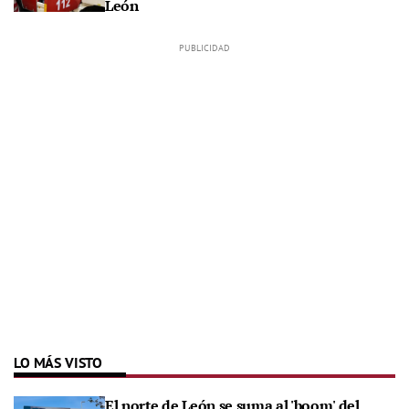
León
LO MÁS VISTO
El norte de León se suma al 'boom' del