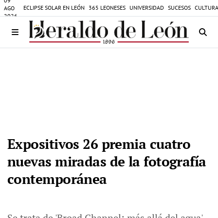
09
ECLIPSE SOLAR EN LEÓN
365 LEONESES
UNIVERSIDAD
SUCESOS
CULTURA
AGO
2026
Expositivos 26 premia cuatro
nuevas miradas de la fotografía
contemporánea
Se trata de 'Broad Channel: más allá del agua'