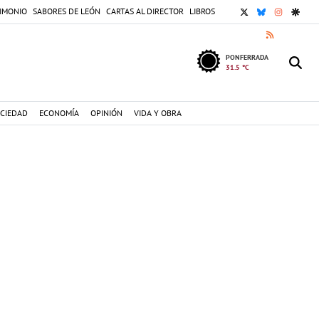
X
BLUESKY
INSTAGR
GOOG
IMONIO
SABORES DE LEÓN
CARTAS AL DIRECTOR
LIBROS
RSS
PONFERRADA
31.5 °C
CIEDAD
ECONOMÍA
OPINIÓN
VIDA Y OBRA