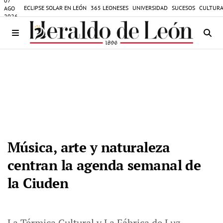
07
ECLIPSE SOLAR EN LEÓN
365 LEONESES
UNIVERSIDAD
SUCESOS
CULTURA
AGO
2026
Música, arte y naturaleza
centran la agenda semanal de
la Ciuden
La Térmica Cultural y La Fábrica de Luz