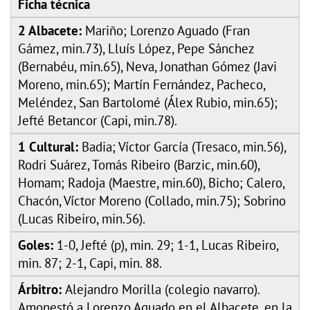
Ficha técnica
2 Albacete:
Mariño; Lorenzo Aguado (Fran
Gámez, min.73), Lluís López, Pepe Sánchez
(Bernabéu, min.65), Neva, Jonathan Gómez (Javi
Moreno, min.65); Martín Fernández, Pacheco,
Meléndez, San Bartolomé (Álex Rubio, min.65);
Jefté Betancor (Capi, min.78).
1 Cultural:
Badia; Víctor García (Tresaco, min.56),
Rodri Suárez, Tomás Ribeiro (Barzic, min.60),
Homam; Radoja (Maestre, min.60), Bicho; Calero,
Chacón, Víctor Moreno (Collado, min.75); Sobrino
(Lucas Ribeiro, min.56).
Goles:
1-0, Jefté (p), min. 29; 1-1, Lucas Ribeiro,
min. 87; 2-1, Capi, min. 88.
Árbitro:
Alejandro Morilla (colegio navarro).
Amonestó a Lorenzo Aguado en el Albacete, en la