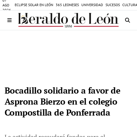
07
ECLIPSE SOLAR EN LEÓN
365 LEONESES
UNIVERSIDAD
SUCESOS
CULTURA
AGO
2026
Bocadillo solidario a favor de
Asprona Bierzo en el colegio
Compostilla de Ponferrada
La actividad recaudará fondos para el