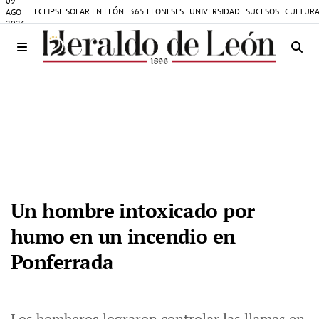
09
ECLIPSE SOLAR EN LEÓN
365 LEONESES
UNIVERSIDAD
SUCESOS
CULTURA
AGO
2026
Un hombre intoxicado por
humo en un incendio en
Ponferrada
Los bomberos lograron controlar las llamas en