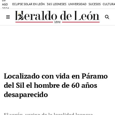
09
ECLIPSE SOLAR EN LEÓN
365 LEONESES
UNIVERSIDAD
SUCESOS
CULTURA
AGO
2026
Localizado con vida en Páramo
del Sil el hombre de 60 años
desaparecido
El varón, vecino de la localidad leonesa,