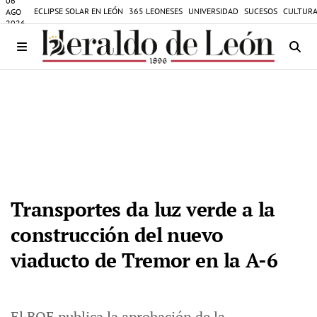
06
ECLIPSE SOLAR EN LEÓN
365 LEONESES
UNIVERSIDAD
SUCESOS
CULTURA
AGO
2026
Transportes da luz verde a la
construcción del nuevo
viaducto de Tremor en la A-6
El BOE publica la aprobación de la