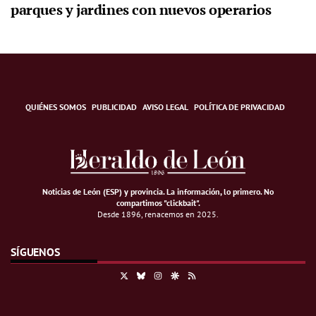
parques y jardines con nuevos operarios
QUIÉNES SOMOS
PUBLICIDAD
AVISO LEGAL
POLÍTICA DE PRIVACIDAD
Noticias de León (ESP) y provincia. La información, lo primero
.
No
compartimos "clickbait".
Desde 1896, renacemos en 2025.
SÍGUENOS
X
Bluesky
Instagram
Google Discover
RSS