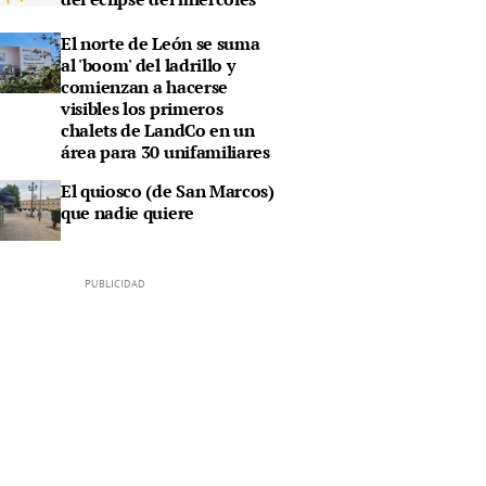
El norte de León se suma
al 'boom' del ladrillo y
comienzan a hacerse
visibles los primeros
chalets de LandCo en un
área para 30 unifamiliares
El quiosco (de San Marcos)
que nadie quiere