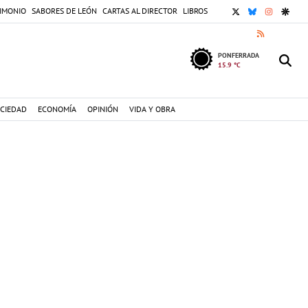
X
BLUESKY
INSTAGR
GOOG
IMONIO
SABORES DE LEÓN
CARTAS AL DIRECTOR
LIBROS
RSS
PONFERRADA
15.9 °C
CIEDAD
ECONOMÍA
OPINIÓN
VIDA Y OBRA