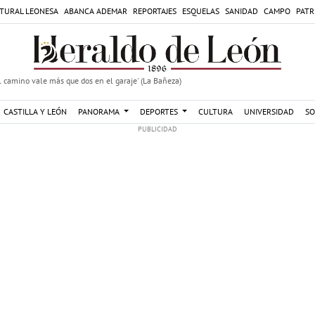
TURAL LEONESA
ABANCA ADEMAR
REPORTAJES
ESQUELAS
SANIDAD
CAMPO
PATR
 camino vale más que dos en el garaje' (La Bañeza)
CASTILLA Y LEÓN
PANORAMA
DEPORTES
CULTURA
UNIVERSIDAD
SO