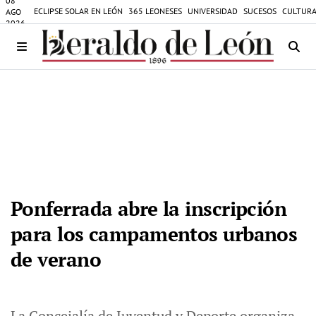
08
ECLIPSE SOLAR EN LEÓN
365 LEONESES
UNIVERSIDAD
SUCESOS
CULTURA
AGO
2026
Ponferrada abre la inscripción
para los campamentos urbanos
de verano
La Concejalía de Juventud y Deporte organiza