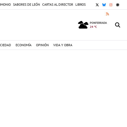
X
BLUESKY
INSTAGR
GOOG
IMONIO
SABORES DE LEÓN
CARTAS AL DIRECTOR
LIBROS
RSS
PONFERRADA
24 °C
CIEDAD
ECONOMÍA
OPINIÓN
VIDA Y OBRA