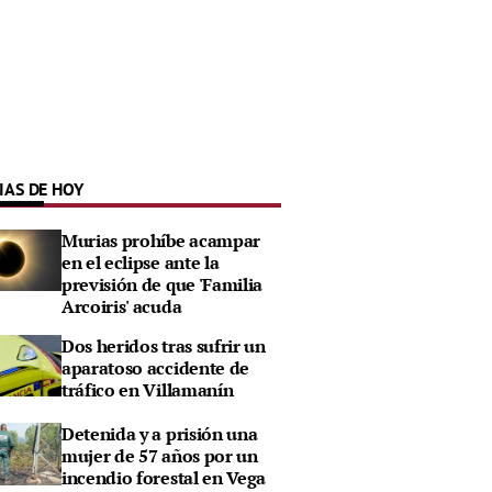
IAS DE HOY
Murias prohíbe acampar
en el eclipse ante la
previsión de que 'Familia
Arcoiris' acuda
Dos heridos tras sufrir un
aparatoso accidente de
tráfico en Villamanín
Detenida y a prisión una
mujer de 57 años por un
incendio forestal en Vega