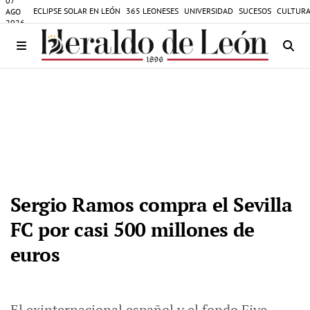
07
ECLIPSE SOLAR EN LEÓN
365 LEONESES
UNIVERSIDAD
SUCESOS
CULTURA
AGO
2026
Sergio Ramos compra el Sevilla
FC por casi 500 millones de
euros
El exinternacional español y el fondo Five