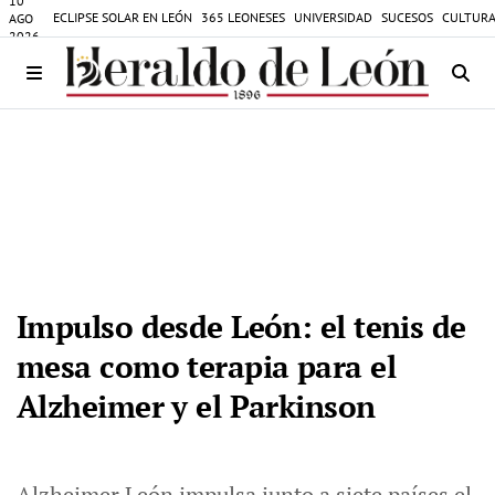
10
ECLIPSE SOLAR EN LEÓN
365 LEONESES
UNIVERSIDAD
SUCESOS
CULTURA
AGO
2026
Impulso desde León: el tenis de
mesa como terapia para el
Alzheimer y el Parkinson
Alzheimer León impulsa junto a siete países el