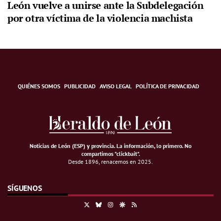
León vuelve a unirse ante la Subdelegación
por otra víctima de la violencia machista
QUIÉNES SOMOS
PUBLICIDAD
AVISO LEGAL
POLÍTICA DE PRIVACIDAD
Noticias de León (ESP) y provincia. La información, lo primero
.
No
compartimos "clickbait".
Desde 1896, renacemos en 2025.
SÍGUENOS
X
Bluesky
Instagram
Google Discover
RSS