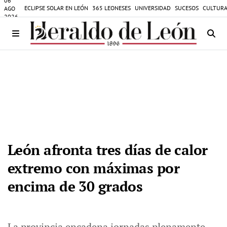
06
ECLIPSE SOLAR EN LEÓN
365 LEONESES
UNIVERSIDAD
SUCESOS
CULTURA
AGO
2026
León afronta tres días de calor
extremo con máximas por
encima de 30 grados
La provincia encadena jornadas plenamente