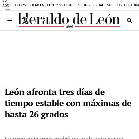
06
ECLIPSE SOLAR EN LEÓN
365 LEONESES
UNIVERSIDAD
SUCESOS
CULTURA
AGO
2026
León afronta tres días de
tiempo estable con máximas de
hasta 26 grados
La provincia mantendrá un ambiente suave