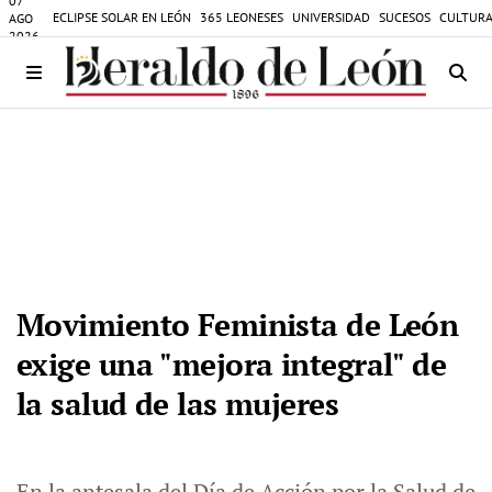
07
ECLIPSE SOLAR EN LEÓN
365 LEONESES
UNIVERSIDAD
SUCESOS
CULTURA
AGO
2026
Movimiento Feminista de León
exige una "mejora integral" de
la salud de las mujeres
En la antesala del Día de Acción por la Salud de