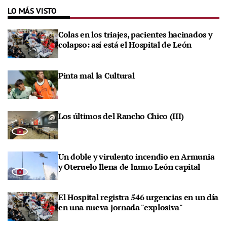
LO MÁS VISTO
Colas en los triajes, pacientes hacinados y
colapso: así está el Hospital de León
Pinta mal la Cultural
Los últimos del Rancho Chico (III)
Un doble y virulento incendio en Armunia
y Oteruelo llena de humo León capital
El Hospital registra 546 urgencias en un día
en una nueva jornada "explosiva"