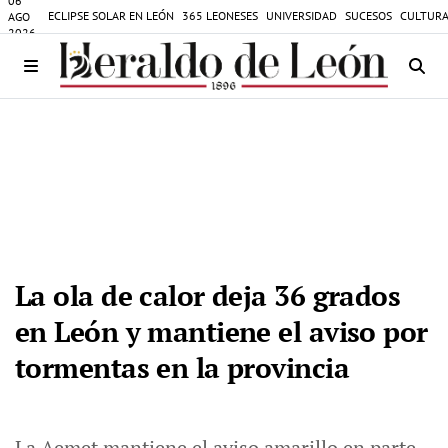
06
ECLIPSE SOLAR EN LEÓN
365 LEONESES
UNIVERSIDAD
SUCESOS
CULTURA
AGO
2026
La ola de calor deja 36 grados
en León y mantiene el aviso por
tormentas en la provincia
La Aemet mantiene el aviso amarillo en parte