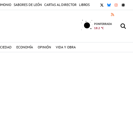
X
BLUESKY
INSTAGR
GOOG
IMONIO
SABORES DE LEÓN
CARTAS AL DIRECTOR
LIBROS
RSS
PONFERRADA
18.2 °C
CIEDAD
ECONOMÍA
OPINIÓN
VIDA Y OBRA