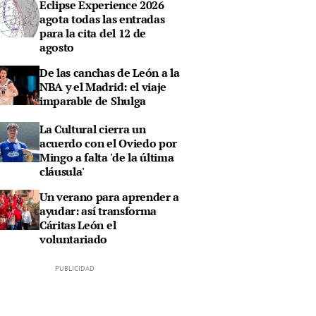
Eclipse Experience 2026
agota todas las entradas
para la cita del 12 de
agosto
De las canchas de León a la
NBA y el Madrid: el viaje
imparable de Shulga
La Cultural cierra un
acuerdo con el Oviedo por
Mingo a falta 'de la última
cláusula'
Un verano para aprender a
ayudar: así transforma
Cáritas León el
voluntariado