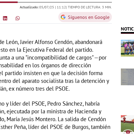
Actualizado:
05/07/25 |
11:12
| TIEMPO DE LECTURA: 3 MIN.
Síguenos en Google
NOTIC
de León, Javier Alfonso Cendón, abandonará
to en la Ejecutiva Federal del partido.
nta a una "incompatibilidad de cargos" —por
nsabilidad en los órganos de dirección
l partido insisten en que la decisión forma
ntro del aparato socialista tras la detención y
án, ex número tres del PSOE.
no y líder del PSOE, Pedro Sánchez, habría
ón, ejecutada por la ministra de Hacienda y
ido, María Jesús Montero. La salida de Cendón
Esther Peña, líder del PSOE de Burgos, también