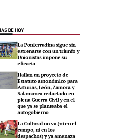
IAS DE HOY
La Ponferradina sigue sin
estrenarse con un triunfo y
Unionistas impone su
eficacia
Hallan un proyecto de
Estatuto autonómico para
Asturias, León, Zamora y
Salamanca redactado en
plena Guerra Civil y en el
que ya se planteaba el
autogobierno
La Cultural no va (ni en el
campo, ni en los
despachos) y ya amenaza