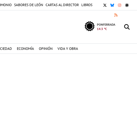
X
BLUESKY
INSTAGR
GOOG
IMONIO
SABORES DE LEÓN
CARTAS AL DIRECTOR
LIBROS
RSS
PONFERRADA
14.3 °C
CIEDAD
ECONOMÍA
OPINIÓN
VIDA Y OBRA