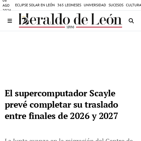
08
ECLIPSE SOLAR EN LEÓN
365 LEONESES
UNIVERSIDAD
SUCESOS
CULTURA
AGO
2026
El supercomputador Scayle
prevé completar su traslado
entre finales de 2026 y 2027
La Junta avanza en la migración del Centro de