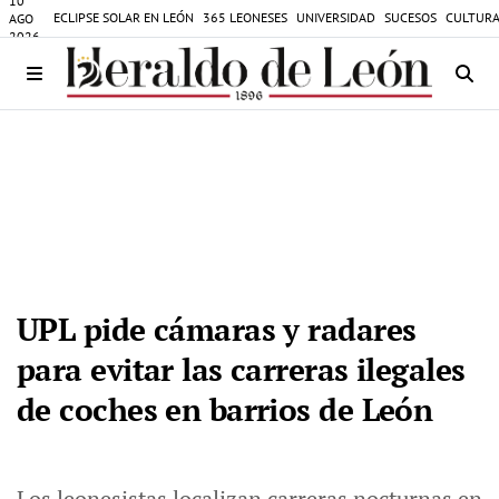
10
ECLIPSE SOLAR EN LEÓN
365 LEONESES
UNIVERSIDAD
SUCESOS
CULTURA
AGO
2026
UPL pide cámaras y radares
para evitar las carreras ilegales
de coches en barrios de León
Los leonesistas localizan carreras nocturnas en