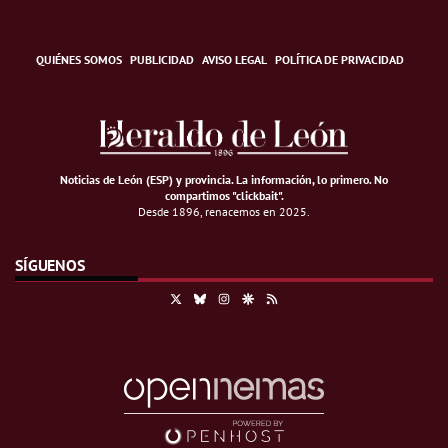
QUIÉNES SOMOS
PUBLICIDAD
AVISO LEGAL
POLÍTICA DE PRIVACIDAD
Noticias de León (ESP) y provincia. La información, lo primero
.
No
compartimos "clickbait".
Desde 1896, renacemos en 2025.
SÍGUENOS
X
Bluesky
Instagram
Google Discover
RSS