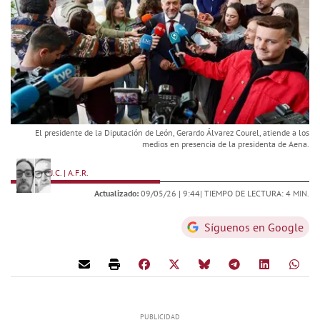
El presidente de la Diputación de León, Gerardo Álvarez Courel, atiende a los
medios en presencia de la presidenta de Aena.
J.C. | A.F.R.
Actualizado:
09/05/26 |
9:44
| TIEMPO DE LECTURA: 4 MIN.
Síguenos en Google