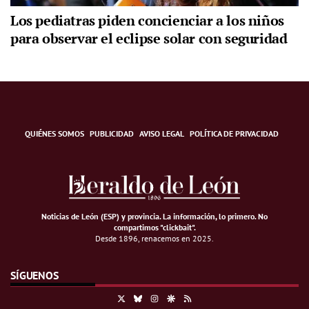
Los pediatras piden concienciar a los niños
para observar el eclipse solar con seguridad
QUIÉNES SOMOS
PUBLICIDAD
AVISO LEGAL
POLÍTICA DE PRIVACIDAD
Noticias de León (ESP) y provincia. La información, lo primero
.
No
compartimos "clickbait".
Desde 1896, renacemos en 2025.
SÍGUENOS
X
Bluesky
Instagram
Google Discover
RSS