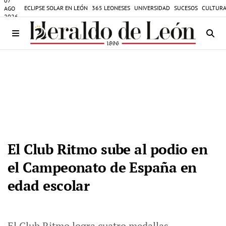
07
ECLIPSE SOLAR EN LEÓN
365 LEONESES
UNIVERSIDAD
SUCESOS
CULTURA
AGO
2026
El Club Ritmo sube al podio en
el Campeonato de España en
edad escolar
El Club Ritmo logra cuatro medallas