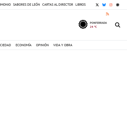
X
BLUESKY
INSTAGR
GOOG
IMONIO
SABORES DE LEÓN
CARTAS AL DIRECTOR
LIBROS
RSS
PONFERRADA
24 °C
CIEDAD
ECONOMÍA
OPINIÓN
VIDA Y OBRA