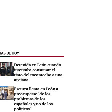
IAS DE HOY
Detenida en León cuando
intentaba consumar el
timo del tocomocho a una
anciana
Ezcurra llama en León a
preocuparse "de los
problemas de los
españoles y no de los
políticos"