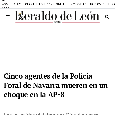
06
ECLIPSE SOLAR EN LEÓN
365 LEONESES
UNIVERSIDAD
SUCESOS
CULTURA
AGO
2026
Cinco agentes de la Policía
Foral de Navarra mueren en un
choque en la AP-8
Los fallecidos viajaban por Gipuzkoa para