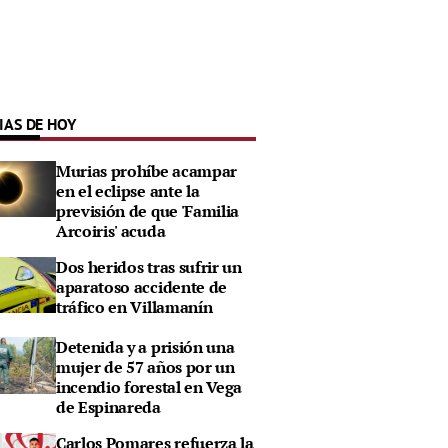
IAS DE HOY
Murias prohíbe acampar
en el eclipse ante la
previsión de que 'Familia
Arcoiris' acuda
Dos heridos tras sufrir un
aparatoso accidente de
tráfico en Villamanín
Detenida y a prisión una
mujer de 57 años por un
incendio forestal en Vega
de Espinareda
Carlos Pomares refuerza la