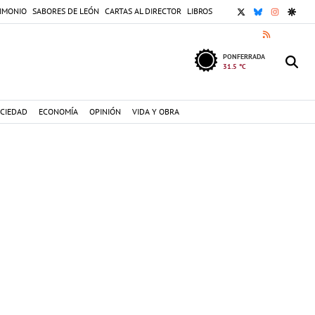
X
BLUESKY
INSTAGR
GOOG
IMONIO
SABORES DE LEÓN
CARTAS AL DIRECTOR
LIBROS
RSS
PONFERRADA
31.5 °C
CIEDAD
ECONOMÍA
OPINIÓN
VIDA Y OBRA