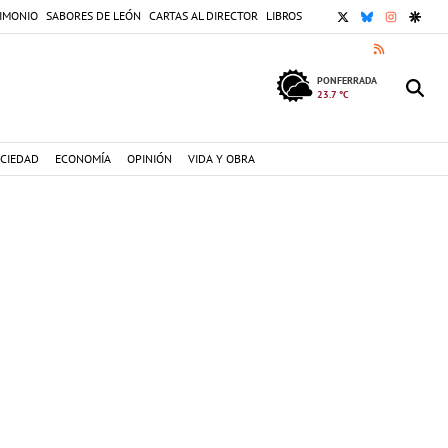
X
BLUESKY
INSTAGR
GOOG
IMONIO
SABORES DE LEÓN
CARTAS AL DIRECTOR
LIBROS
RSS
PONFERRADA
23.7 °C
CIEDAD
ECONOMÍA
OPINIÓN
VIDA Y OBRA