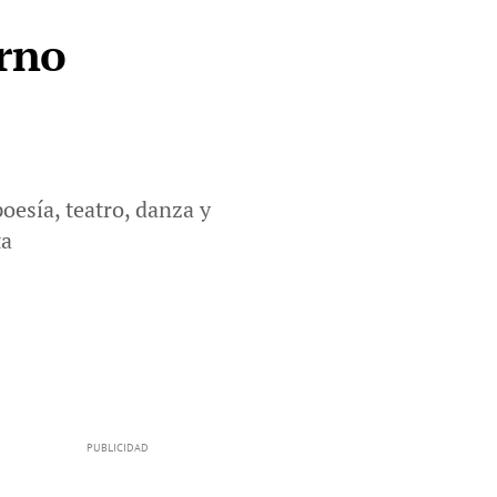
orno
poesía, teatro, danza y
ta