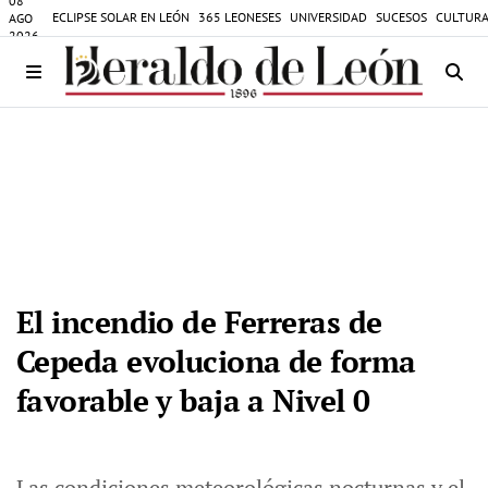
08
ECLIPSE SOLAR EN LEÓN
365 LEONESES
UNIVERSIDAD
SUCESOS
CULTURA
AGO
2026
El incendio de Ferreras de
Cepeda evoluciona de forma
favorable y baja a Nivel 0
Las condiciones meteorológicas nocturnas y el